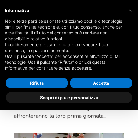
×
Informativa
Noi e terze parti selezionate utilizziamo cookie o tecnologie
simili per finalità tecniche e, con il tuo consenso, anche per
altre finalità. Il rifiuto del consenso può rendere non
disponibili le relative funzioni.
Resoconto mondiali femminili di volo a vela –
Puoi liberamente prestare, rifiutare o revocare il tuo
Lake Keepit, Australia
consenso, in qualsiasi momento.
da
Admin
|
Feb 23, 2020
|
blog
Usa il pulsante “Accetta” per acconsentire all'utilizzo di tali
tecnologie. Usa il pulsante “Rifiuta” o chiudi questa
informativa per continuare senza accettare.
Giornate di allenamento Cari amici, ci
farebbe piacere rendervi partecipi
Rifiuta
Accetta
dell’avventura che sta cominciando ai
Campionati Mondiali Femminili in Australia.
Scopri di più e personalizza
Sono terminate le giornate di allenamento
e da domani le nostre due ragazze
affronteranno la loro prima giornata...