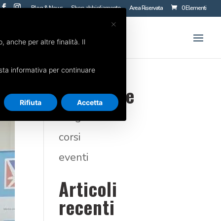
Blog & News
Shop abbigliamento
Area Riservata
0 Elementi
×
 anche per altre finalità. Il
uesta informativa per continuare
Categorie
Rifiuta
Accetta
blog
corsi
eventi
Articoli
recenti