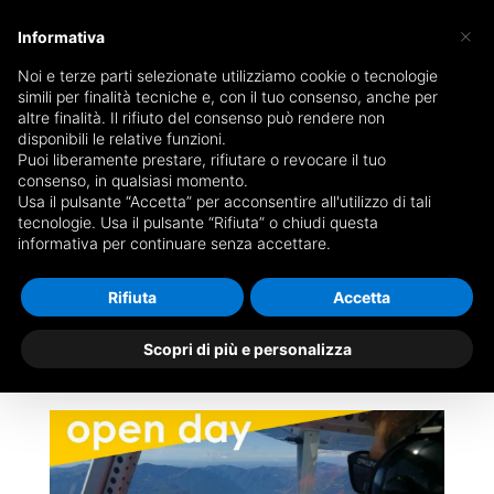
×
Informativa
Noi e terze parti selezionate utilizziamo cookie o tecnologie
simili per finalità tecniche e, con il tuo consenso, anche per
altre finalità. Il rifiuto del consenso può rendere non
disponibili le relative funzioni.
Open day 2023
Puoi liberamente prestare, rifiutare o revocare il tuo
consenso, in qualsiasi momento.
Usa il pulsante “Accetta” per acconsentire all'utilizzo di tali
– Scuola di
tecnologie. Usa il pulsante “Rifiuta” o chiudi questa
informativa per continuare senza accettare.
Volo VDS e
Rifiuta
Accetta
ALIANTE
Scopri di più e personalizza
Set 5, 2023
|
blog
,
eventi