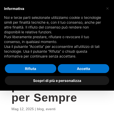
×
Informativa
Noi e terze parti selezionate utilizziamo cookie o tecnologie
simili per finalità tecniche e, con il tuo consenso, anche per
altre finalità. Il rifiuto del consenso può rendere non
disponibili le relative funzioni.
Competere in
Puoi liberamente prestare, rifiutare o revocare il tuo
consenso, in qualsiasi momento.
Usa il pulsante “Accetta” per acconsentire all'utilizzo di tali
cielo: emozioni,
tecnologie. Usa il pulsante “Rifiuta” o chiudi questa
informativa per continuare senza accettare.
sfide e
Rifiuta
Accetta
successi per i
Scopri di più e personalizza
piloti di Pilota
per Sempre
Mag 12, 2025
|
blog
,
eventi