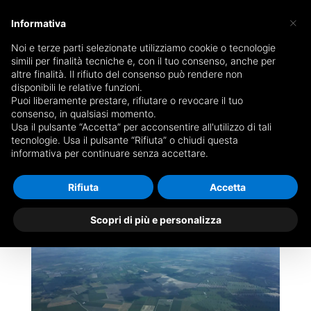
×
Informativa
Noi e terze parti selezionate utilizziamo cookie o tecnologie
simili per finalità tecniche e, con il tuo consenso, anche per
altre finalità. Il rifiuto del consenso può rendere non
disponibili le relative funzioni.
Puoi liberamente prestare, rifiutare o revocare il tuo
Home
/
battesimo del volo
/ Coupon Gliding
consenso, in qualsiasi momento.
Sport Experience
Usa il pulsante “Accetta” per acconsentire all'utilizzo di tali
tecnologie. Usa il pulsante “Rifiuta” o chiudi questa
informativa per continuare senza accettare.
Rifiuta
Accetta
Scopri di più e personalizza