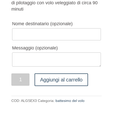
di pilotaggio con volo veleggiato di circa 90
minuti
Nome destinatario
(opzionale)
Messaggio
(opzionale)
Coupon
Aggiungi al carrello
Gliding
Sport
Experience
COD:
ALGSEX3
Categoria:
battesimo del volo
quantità